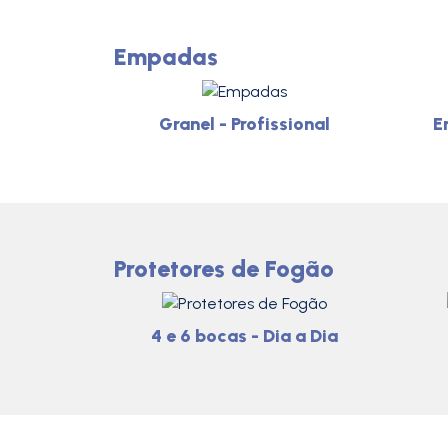
Empadas
Granel - Profissional
E
Protetores de Fogão
4 e 6 bocas - Dia a Dia