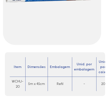
Unid.
Unid. por
Item
Dimensões
Embalagem
por
embalagem
caixa
WCHU-
5m x 45cm
Refil
-
20
20