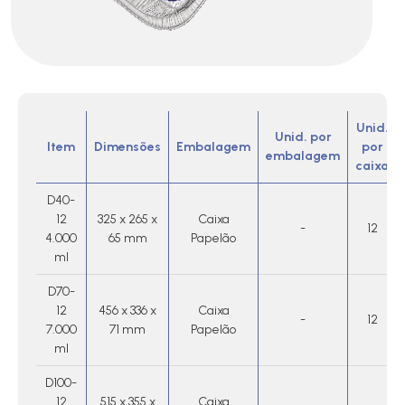
Unid.
Unid. por
Item
Dimensões
Embalagem
por
embalagem
caixa
D40-
12
325 x 265 x
Caixa
-
12
4.000
65 mm
Papelão
ml
D70-
12
456 x 336 x
Caixa
-
12
7.000
71 mm
Papelão
ml
D100-
12
515 x 355 x
Caixa