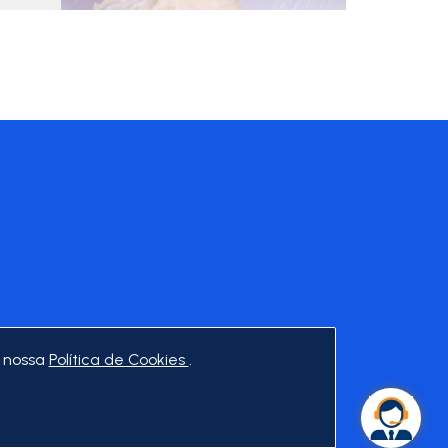
 nossa
Política de Cookies
.
Canal de ética
cionar a opção "Proteção de Dados")