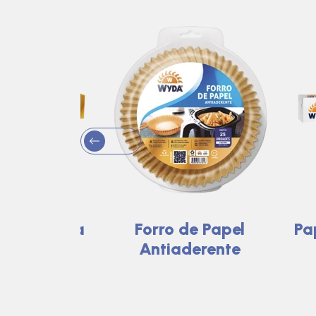
uso - Dia a
Forro de Papel
Pa
ia
Antiaderente