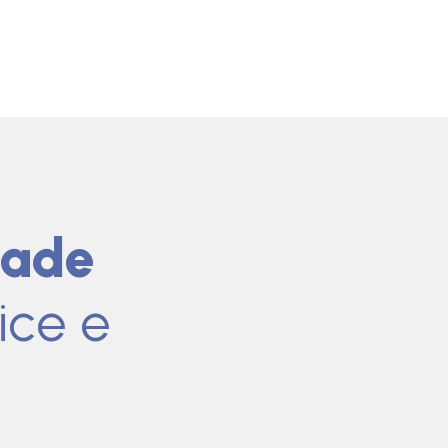
dade
ice e