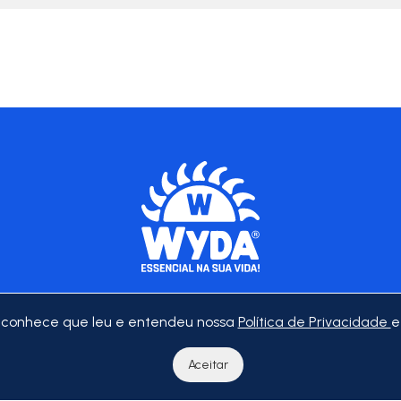
 reconhece que leu e entendeu nossa
Política de Privacidade
e
Aceitar
ualidade
Política de Privacidade
Política de Cookies
na Silva Contatos: E-mail:
dpo@wyda.com.br
|
Canal de denúncias
(sele