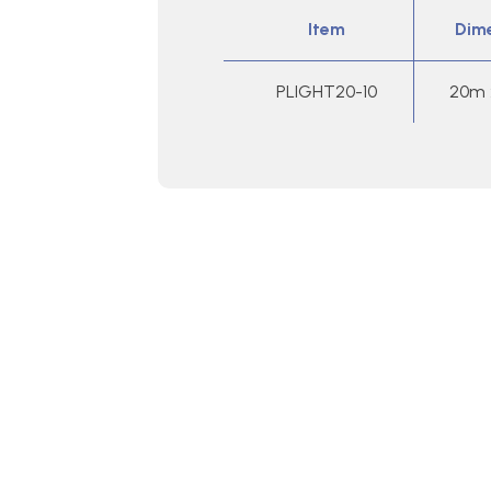
Item
Dim
PLIGHT20-10
20m 