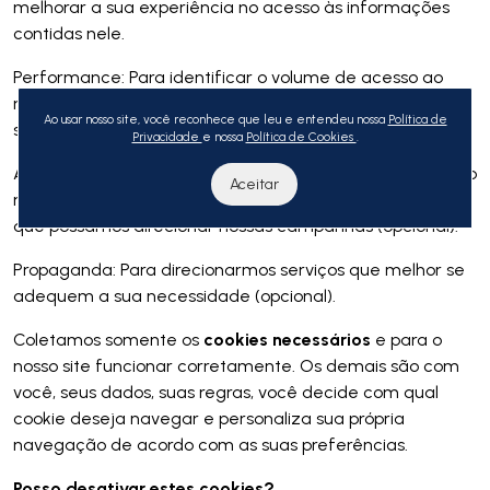
melhorar a sua experiência no acesso às informações
contidas nele.
Performance: Para identificar o volume de acesso ao
nosso site e ajudar-nos para que sua navegação não
Ao usar nosso site, você reconhece que leu e entendeu nossa
Política de
seja prejudicada (opcional).
Privacidade
e nossa
Política de Cookies
.
Analíticos: Para que possamos calcular a performance do
Aceitar
nosso site, quanto tempo você está navegando e para
que possamos direcionar nossas campanhas (opcional).
Propaganda: Para direcionarmos serviços que melhor se
adequem a sua necessidade (opcional).
Coletamos somente os
cookies necessários
e para o
nosso site funcionar corretamente. Os demais são com
você, seus dados, suas regras, você decide com qual
cookie deseja navegar e personaliza sua própria
navegação de acordo com as suas preferências.
Posso desativar estes cookies?