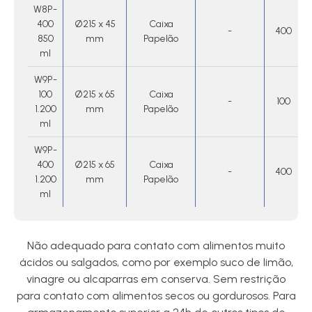
W8P-
400
Ø215 x 45
Caixa
-
400
850
mm
Papelão
ml
W9P-
100
Ø215 x 65
Caixa
-
100
1.200
mm
Papelão
ml
W9P-
400
Ø215 x 65
Caixa
-
400
1.200
mm
Papelão
ml
Não adequado para contato com alimentos muito
ácidos ou salgados, como por exemplo suco de limão,
vinagre ou alcaparras em conserva. Sem restrição
para contato com alimentos secos ou gordurosos. Para