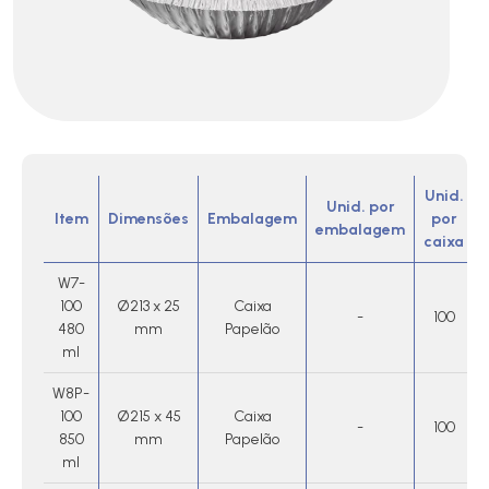
Unid.
Unid. por
Item
Dimensões
Embalagem
por
embalagem
caixa
W7-
100
Ø213 x 25
Caixa
-
100
480
mm
Papelão
ml
W8P-
100
Ø215 x 45
Caixa
-
100
850
mm
Papelão
ml