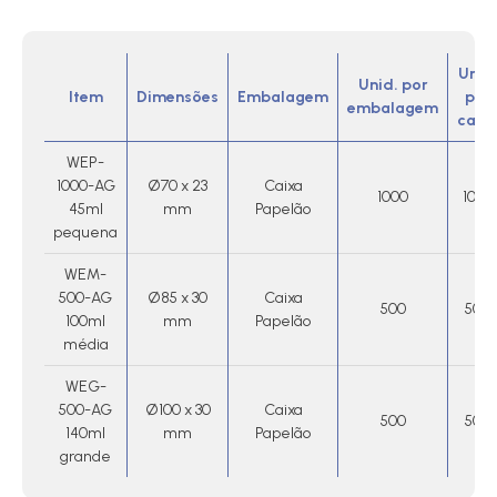
Unid
Unid. por
Item
Dimensões
Embalagem
por
embalagem
caix
WEP-
1000-AG
Ø70 x 23
Caixa
1000
1000
45ml
mm
Papelão
pequena
WEM-
500-AG
Ø85 x 30
Caixa
500
500
100ml
mm
Papelão
média
WEG-
500-AG
Ø100 x 30
Caixa
500
500
140ml
mm
Papelão
grande