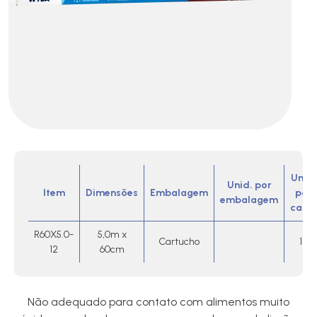
Unid.
Unid. por
Item
Dimensões
Embalagem
por
embalagem
caixa
R60X5.0-
5,0m x
Cartucho
12
12
60cm
Não adequado para contato com alimentos muito