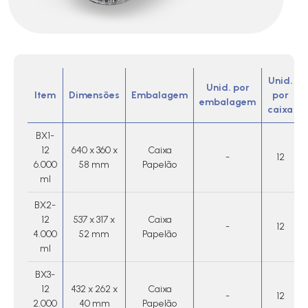
Unid.
Unid. por
Item
Dimensões
Embalagem
por
embalagem
caixa
BX1-
12
640 x 360 x
Caixa
-
12
6.000
58 mm
Papelão
ml
BX2-
12
537 x 317 x
Caixa
-
12
4.000
52 mm
Papelão
ml
BX3-
12
432 x 262 x
Caixa
-
12
2.000
40 mm
Papelão