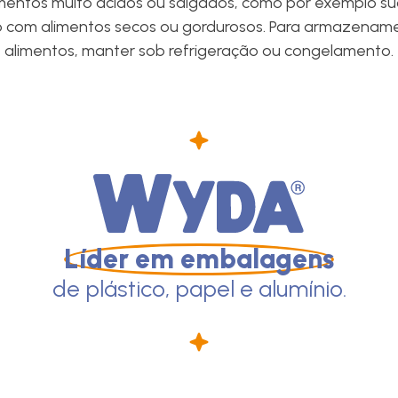
ntos muito ácidos ou salgados, como por exemplo suc
o com alimentos secos ou gordurosos. Para armazenamen
alimentos, manter sob refrigeração ou congelamento.
Líder em embalagens
de plástico, papel e alumínio.