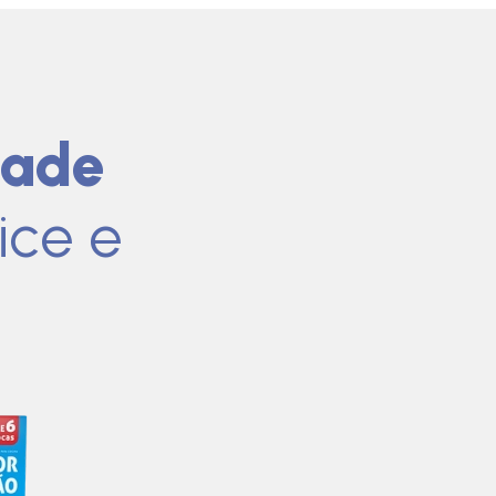
dade
ice e