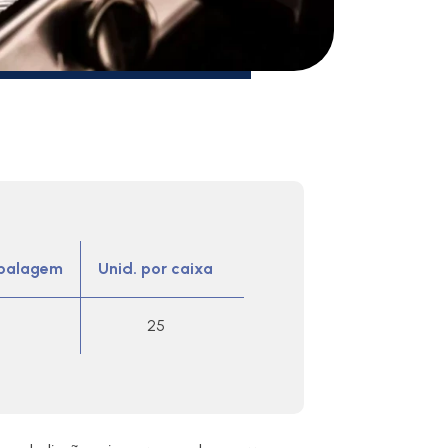
mbalagem
Unid. por caixa
25