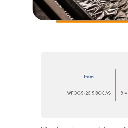
Item
WFOG5-25 5 BOCAS
8 =