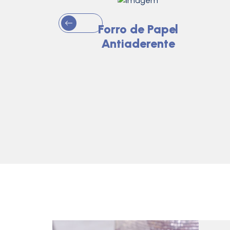
ltiuso -
Forro de Papel
sional
Antiaderente