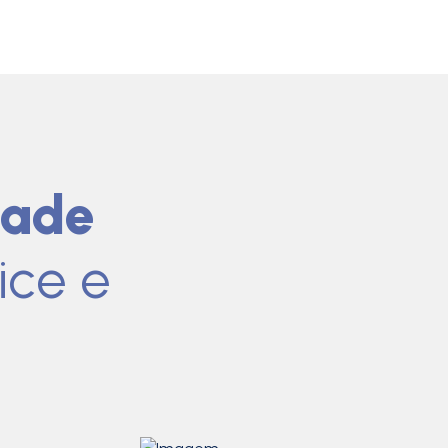
dade
ice e