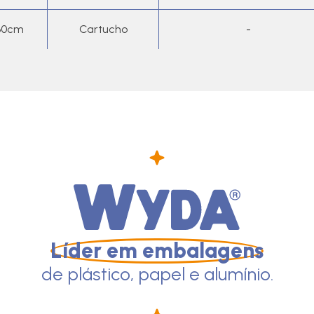
30cm
Cartucho
-
Líder em embalagens
de plástico, papel e alumínio.