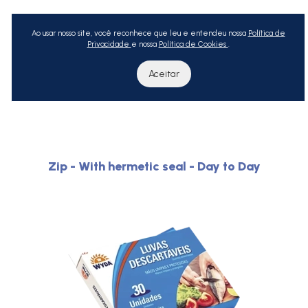
Ao usar nosso site, você reconhece que leu e entendeu nossa
Política de
Privacidade
e nossa
Política de Cookies
.
Aceitar
Zip - With hermetic seal - Day to Day