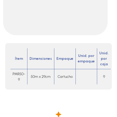
Unid.
Unid. por
Ítem
Dimensiones
Empaque
por
empaque
caja
PMR50-
50m x 29cm
Cartucho
9
9